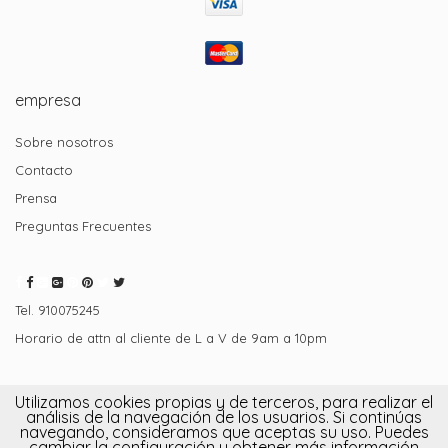
empresa
Sobre nosotros
Contacto
Prensa
Preguntas Frecuentes
Tel. 910075245
Horario de attn al cliente de L a V de 9am a 10pm
Superpelu 2015. Todos los derechos reservados.
Política de
Utilizamos cookies propias y de terceros, para realizar el
análisis de la navegación de los usuarios. Si continúas
privacidad
|
Cookies.
navegando, consideramos que aceptas su uso. Puedes
cambiar la configuración u obtener más información