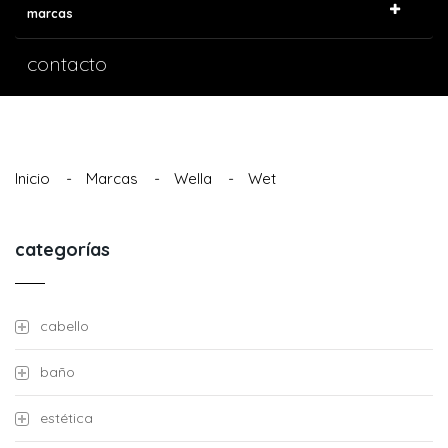
marcas
contacto
Inicio
-
Marcas
-
Wella
-
Wet
categorías
cabello
baño
estética