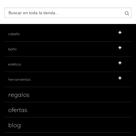
cabello
baño
estética
herramientas
regalos
ofertas
blog