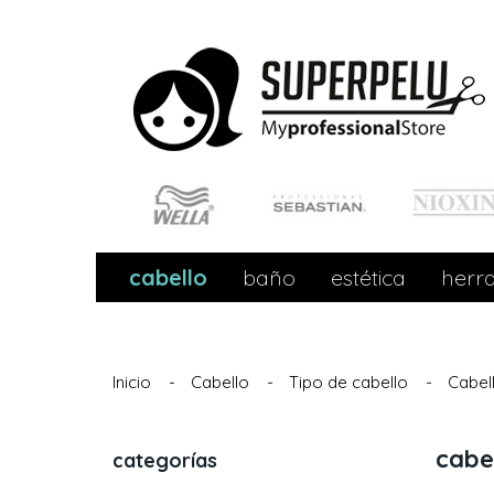
cabello
baño
estética
herr
Inicio
-
Cabello
-
Tipo de cabello
-
Cabel
cabe
categorías