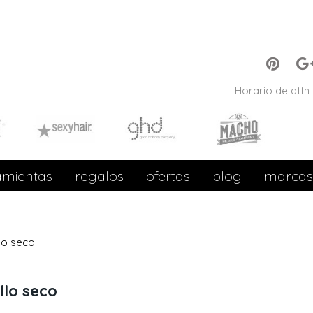
Horario de attn 
amientas
regalos
ofertas
blog
marcas
lo seco
llo seco