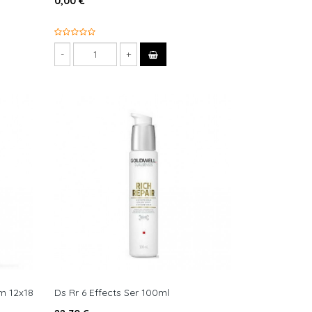
0,00 €
um 12x18
Ds Rr 6 Effects Ser 100ml