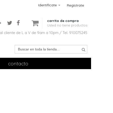
Identifícate
Regístrate
carrito de compra
Usted no tiene productos
al cliente de L a V de 9am a 10pm / Tel. 910075245
contacto