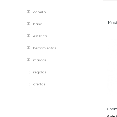
cabello
Most
baño
estética
herramientas
marcas
regalos
ofertas
Champ
Solo 