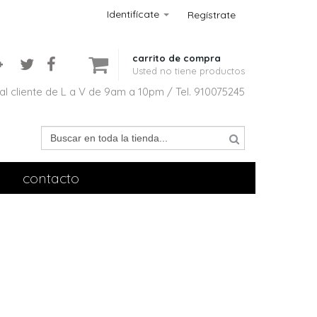
Identifícate
Regístrate
carrito de compra
Usted no tiene productos
al cliente de L a V de 9am a 10pm / Tel. 910075245
contacto