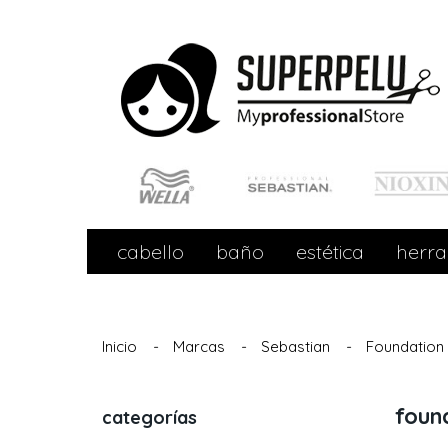
cabello
baño
estética
herra
Inicio
-
Marcas
-
Sebastian
-
Foundation
foun
categorías