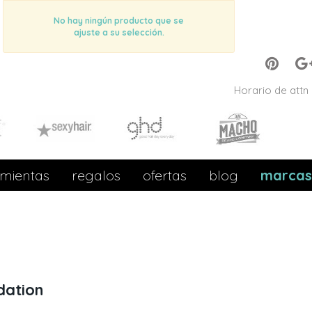
No hay ningún producto que se
ajuste a su selección.
Horario de attn 
mientas
regalos
ofertas
blog
marcas
dation