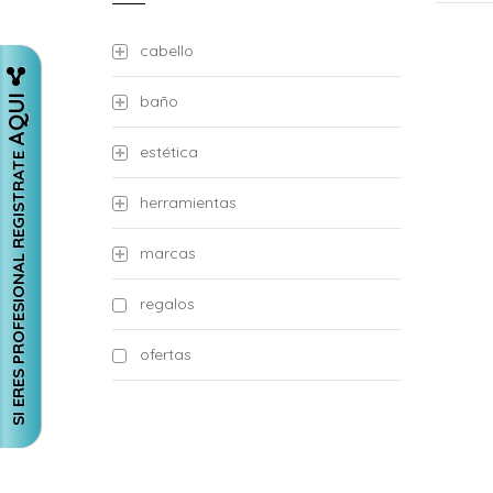
cabello
AQUI
baño
estética
SI ERES PROFESIONAL REGISTRATE
herramientas
marcas
regalos
ofertas