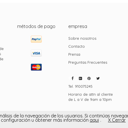
métodos de pago
empresa
Sobre nosotros
Contacto
de
s
Prensa
de
Preguntas Frecuentes
Tel. 910075245
Horario de attn al cliente
de L a V de 9am a 10pm
Política de privacidad
|
l análisis de la navegación de los usuarios. Si continúas nav
configuración u obtener más información
aqui
.
X Cerrar