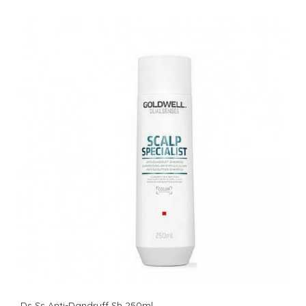
Ds Ss Anti-Dandruff Sh 250ml