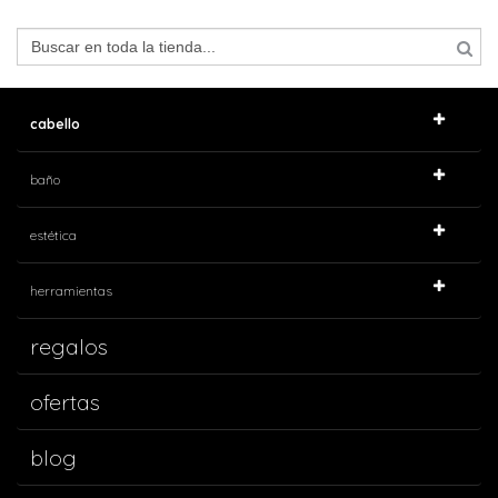
cabello
baño
estética
herramientas
regalos
ofertas
blog