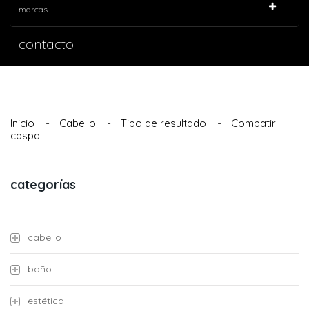
marcas
contacto
Inicio
-
Cabello
-
Tipo de resultado
-
Combatir
caspa
categorías
cabello
baño
estética