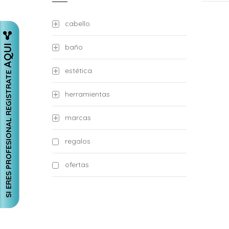
cabello
AQUI
baño
estética
SI ERES PROFESIONAL REGISTRATE
herramientas
marcas
regalos
ofertas