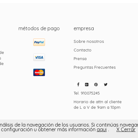
métodos de pago
empresa
Sobre nosotros
Contacto
de
s
Prensa
de
Preguntas Frecuentes
Tel. 910075245
Horario de attn al cliente
de L a V de 9am a 10pm
Política de privacidad
|
l análisis de la navegación de los usuarios. Si continúas nav
configuración u obtener más información
aqui
.
X Cerrar