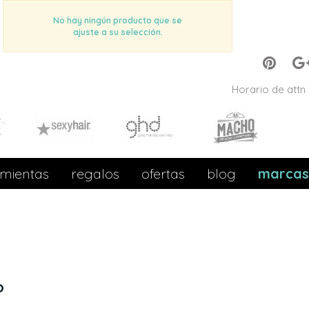
No hay ningún producto que se
ajuste a su selección.
Horario de attn 
mientas
regalos
ofertas
blog
marcas
o