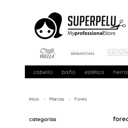
cabello
baño
estética
herra
Inicio
-
Marcas
-
Foreo
fore
categorías