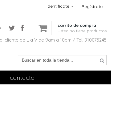
Identifícate
Regístrate
carrito de compra
Usted no tiene productos
al cliente de L a V de 9am a 10pm / Tel. 910075245
contacto