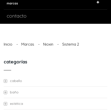
marcas
contacto
Inicio
-
Marcas
-
Nioxin
-
Sistema 2
categorías
cabello
baño
estética