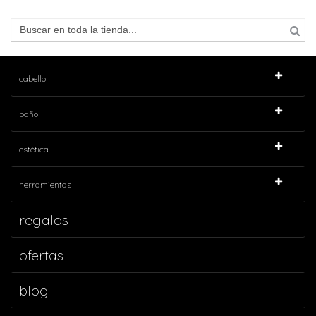
cabello
baño
estética
herramientas
regalos
ofertas
blog