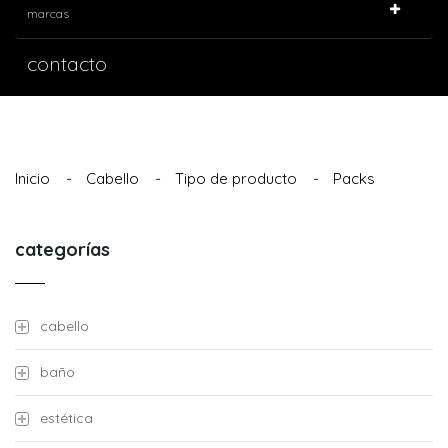
marcas
contacto
Inicio
-
Cabello
-
Tipo de producto
-
Packs
categorías
cabello
baño
estética