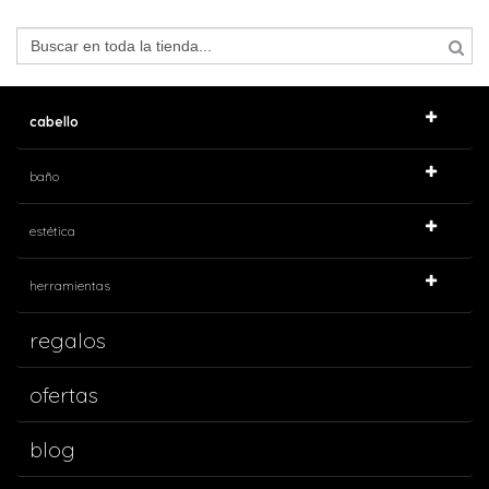
cabello
baño
estética
herramientas
regalos
ofertas
blog