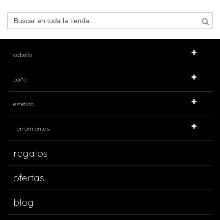
cabello
baño
estética
herramientas
regalos
ofertas
blog