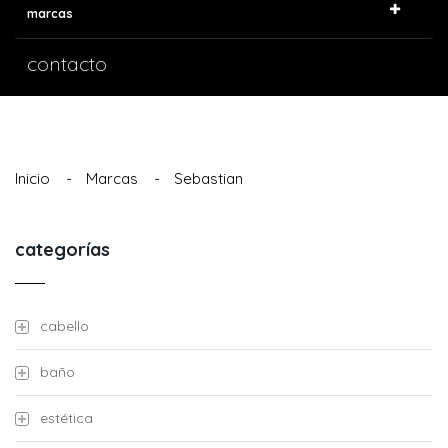
marcas
contacto
Inicio
-
Marcas
-
Sebastian
categorías
cabello
baño
estética