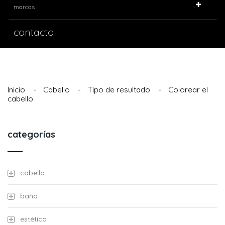
marcas
contacto
Inicio
-
Cabello
-
Tipo de resultado
-
Colorear el
cabello
categorías
cabello
baño
estética