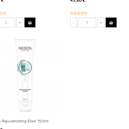
 €
45,60 €
n Rejuvenating Elixir 150ml