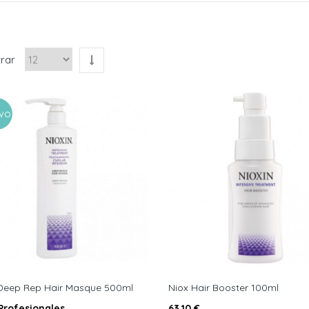
rar
vo
Deep Rep Hair Masque 500ml
Niox Hair Booster 100ml
Profesionales
63,10 €