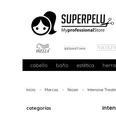
cabello
baño
estética
herra
Inicio
-
Marcas
-
Nioxin
-
Intensive Treat
inte
categorías