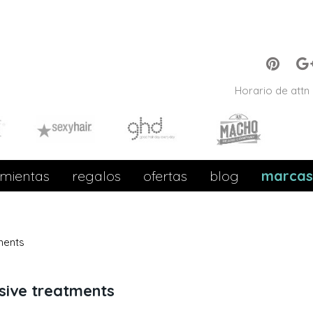
Horario de attn 
mientas
regalos
ofertas
blog
marcas
ments
nsive treatments