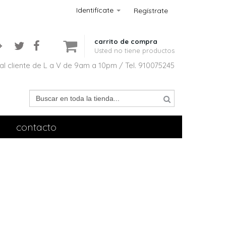
Identifícate
Regístrate
carrito de compra
Usted no tiene productos
al cliente de L a V de 9am a 10pm / Tel. 910075245
contacto