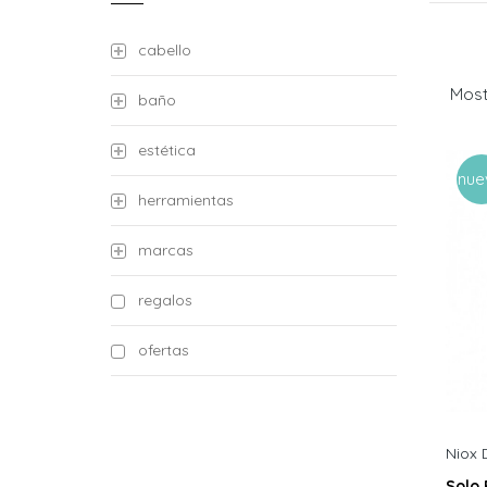
cabello
Most
baño
estética
nue
herramientas
marcas
regalos
ofertas
Niox 
Solo 